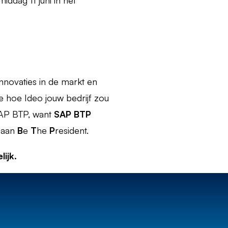
ddag 11 juni in het
nnovaties in de markt en
e hoe Ideo jouw bedrijf zou
SAP BTP, want
SAP BTP
k aan
B
e
T
he
P
resident.
ijk.