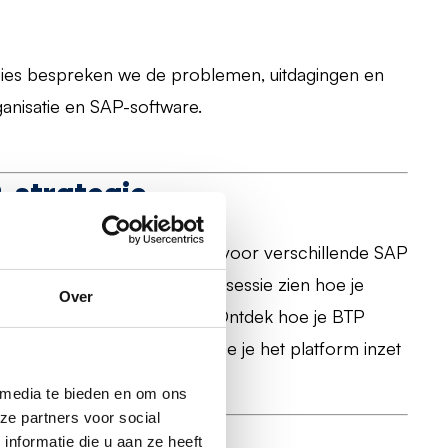
essies bespreken we de problemen, uitdagingen en
anisatie en SAP-software.
P-strategie
 om een strategie te bepalen voor verschillende SAP
sten. We laten tijdens deze sessie zien hoe je
Over
in de digitale transformatie. Ontdek hoe je BTP
 maakt van je toolbox en hoe je het platform inzet
ij jouw organisatie.
 media te bieden en om ons
ze partners voor social
met BTP
nformatie die u aan ze heeft