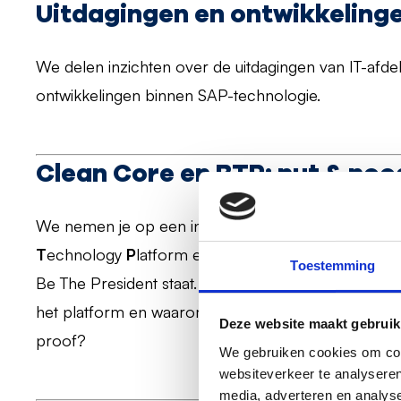
Uitdagingen en ontwikkelinge
We delen inzichten over de uitdagingen van IT-afde
ontwikkelingen binnen SAP-technologie.
Clean Core en BTP: nut & no
We nemen je op een interactieve manier mee in h
T
echnology
P
latform en laten zien waarom het pl
Toestemming
Be The President staat. Waarom is het inzetten een 
het platform en waarom blijf je door de inzet van h
Deze website maakt gebruik
proof?
We gebruiken cookies om cont
websiteverkeer te analyseren
media, adverteren en analys