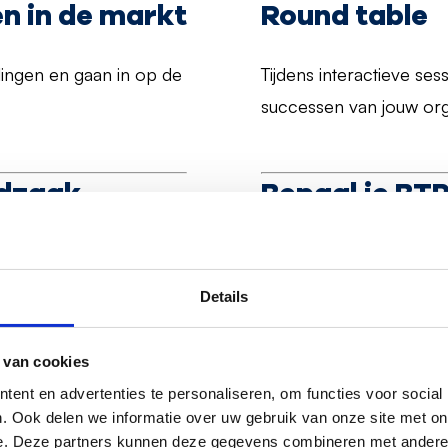
n in de markt
Round table
lingen en gaan in op de
Tijdens interactieve s
successen van jouw org
odzaak
Bepaal je BT
et SAP
B
usiness
Het is niet gemakkelijk
atform voor ons voor
BTP-oplossingen en dien
Details
must, welke tools bevat
leiderschap kunt tonen 
et platform future
daadwerkelijk onderdeel
 van cookies
op een manier die past b
ent en advertenties te personaliseren, om functies voor social
. Ook delen we informatie over uw gebruik van onze site met on
Aan de slag 
e. Deze partners kunnen deze gegevens combineren met andere i