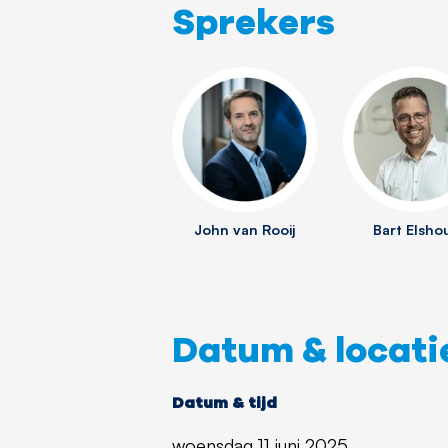
Sprekers
John van Rooij
Bart Elsho
Datum & locati
Datum & tijd
woensdag 11 juni 2025