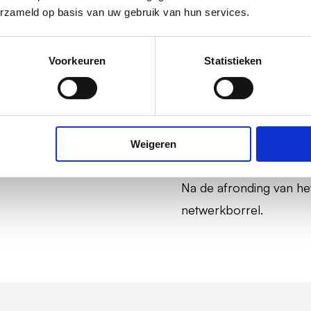
erzameld op basis van uw gebruik van hun services.
We blikken terug op de
 zien hoe SAP BTP-
IT-organisatie stappen 
Voorkeuren
Statistieken
rde toe kunnen voegen
Waar moet je beginnen? 
blijf je doorlopend ke
Weigeren
17:00 uur 
Na de afronding van he
netwerkborrel.