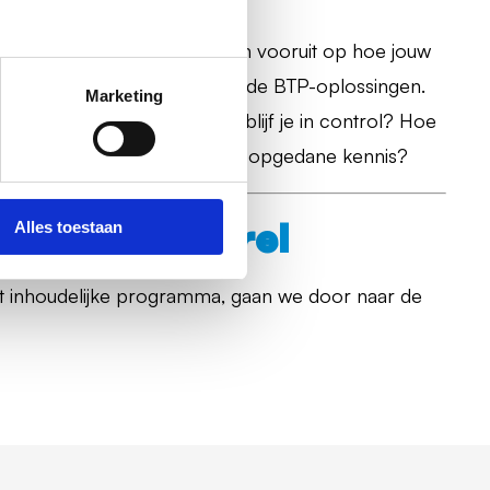
 besproken topics en blikken vooruit op hoe jouw
kan zetten met de verschillende BTP-oplossingen.
Marketing
Wat is ervoor nodig? Hoe blijf je in control? Hoe
nnis opdoen en hoe borg je je opgedane kennis?
Alles toestaan
| Netwerkborrel
t inhoudelijke programma, gaan we door naar de