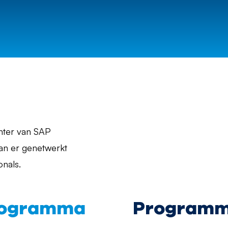
enter van SAP
kan er genetwerkt
nals.
programma
Programm