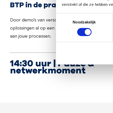
BTP in de praktijk
verstrekt of die ze hebben v
Toestemmingsselectie
Door demo’s van verschillende use cases laten we
Noodzakelijk
oplossingen al op een laagdrempelige manier waa
aan jouw processen.
14:30 uur | Pauze &
netwerkmoment