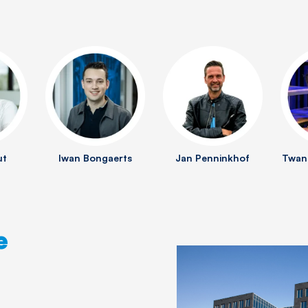
ut
Iwan Bongaerts
Jan Penninkhof
Twan
e