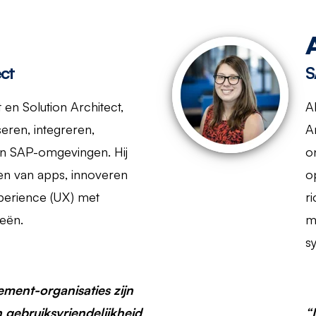
ct
S
 en Solution Architect,
A
seren, integreren,
A
an SAP-omgevingen. Hij
o
wen van apps, innoveren
o
perience (UX) met
r
eën.
m
s
ment-organisaties zijn
en gebruiksvriendelijkheid
“