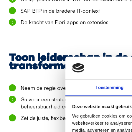
SAP BTP in de bredere IT-context
De kracht van Fiori-apps en extensies
Toon leiderschap in de 
transformatie:
Neem de regie over innovatie en groei
Toestemming
Ga voor een strategische aanpak die flexibiliteit,
beheersbaarheid combineert
Deze website maakt gebruik
We gebruiken cookies om cont
Zet de juiste, flexibele IT-expertise in op het ju
websiteverkeer te analyseren
media, adverteren en analys