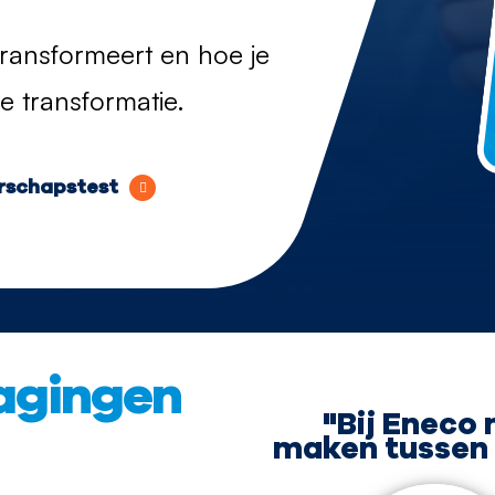
ransformeert en hoe je
le transformatie.
erschapstest
dagingen
"Bij Eneco
maken tussen 