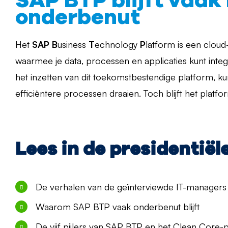
SAP BTP blijft vaak 
onderbenut
Het
SAP
B
usiness
T
echnology
P
latform is een clou
waarmee je data, processen en applicaties kunt inte
het inzetten van dit toekomstbestendige platform, kun
efficiëntere processen draaien. Toch blijft het plat
Lees in de presidentiële
De verhalen van de geïnterviewde IT-managers
Waarom SAP BTP vaak onderbenut blijft
De vijf pijlers van SAP BTP en het Clean Core-p