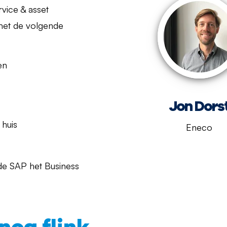
rvice & asset
 met de volgende
en
Jon Dors
 huis
Eneco
rde SAP het Business