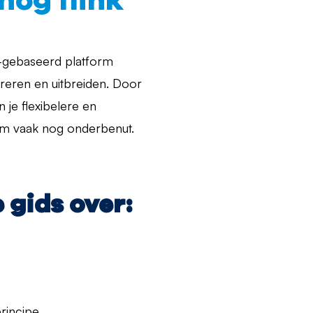
nog flink
d-gebaseerd platform
greren en uitbreiden. Door
 je flexibelere en
form vaak nog onderbenut.
 gids over:
rincipe